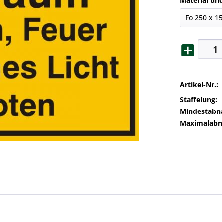
Material un
Artikel-Nr.:
Staffelung:
Mindestabn
Maximalab