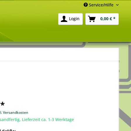
Service/Hilfe
Login
0,00 € *
 *
gl. Versandkosten
sandfertig, Lieferzeit ca. 1-3 Werktage