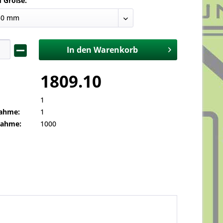
d Größe:
In den
Warenkorb
1809.10
1
ahme:
1
nahme:
1000