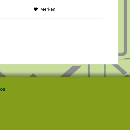
Merken
fos