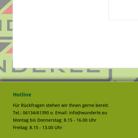
Hotline
Für Rückfragen stehen wir Ihnen gerne bereit.
Tel.: 06134/61390 o. Email: info@wunderle.eu
Montag bis Donnerstag: 8.15 - 16.00 Uhr
Freitag: 8.15 - 13.00 Uhr