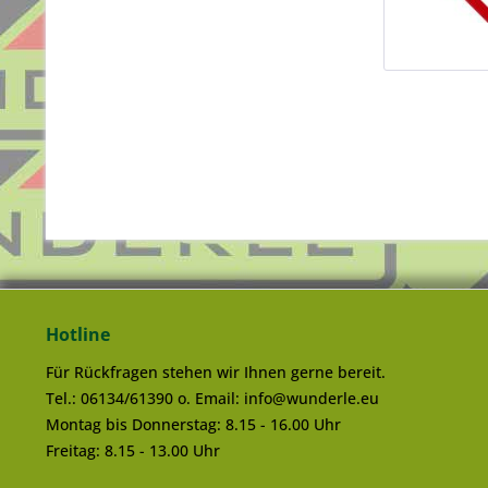
Hotline
Für Rückfragen stehen wir Ihnen gerne bereit.
Tel.: 06134/61390 o. Email: info@wunderle.eu
Montag bis Donnerstag: 8.15 - 16.00 Uhr
Freitag: 8.15 - 13.00 Uhr