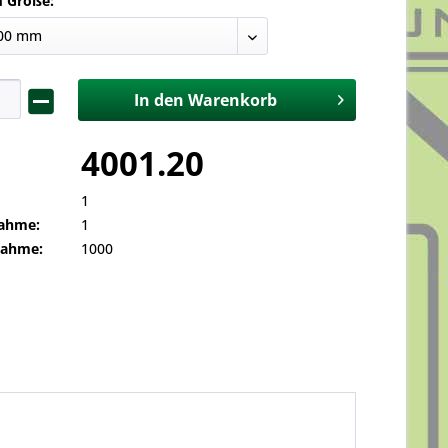
d Größe:
In den
Warenkorb
4001.20
1
ahme:
1
nahme:
1000