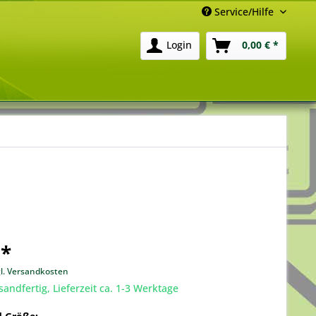
Service/Hilfe
Login
0,00 € *
 *
gl. Versandkosten
sandfertig, Lieferzeit ca. 1-3 Werktage