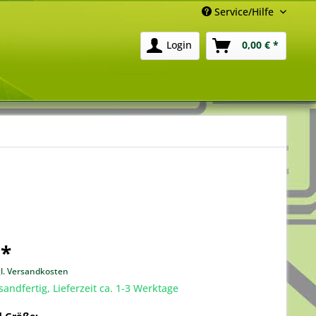
Service/Hilfe
Login
0,00 € *
 *
gl. Versandkosten
sandfertig, Lieferzeit ca. 1-3 Werktage