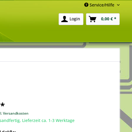
Service/Hilfe
Login
0,00 € *
 *
gl. Versandkosten
sandfertig, Lieferzeit ca. 1-3 Werktage