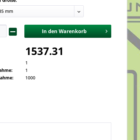
d Größe:
In den
Warenkorb
1537.31
1
ahme:
1
nahme:
1000