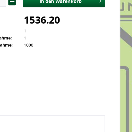
In den
Warenkorb
1536.20
1
ahme:
1
nahme:
1000