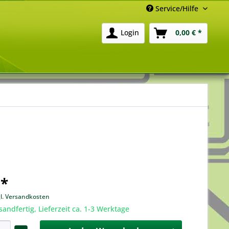
Service/Hilfe
Login
0,00 € *
 *
gl. Versandkosten
sandfertig, Lieferzeit ca. 1-3 Werktage