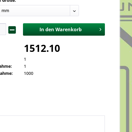
d Größe:
In den
Warenkorb
1512.10
1
ahme:
1
nahme:
1000