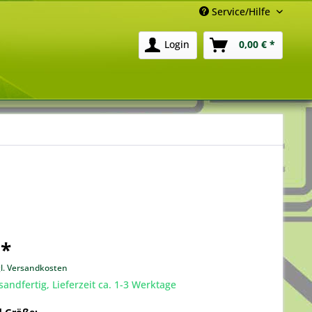
Service/Hilfe
Login
0,00 € *
 *
gl. Versandkosten
sandfertig, Lieferzeit ca. 1-3 Werktage