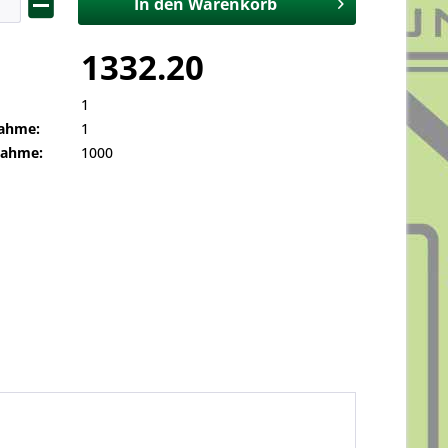
In den
Warenkorb
1332.20
1
ahme:
1
nahme:
1000