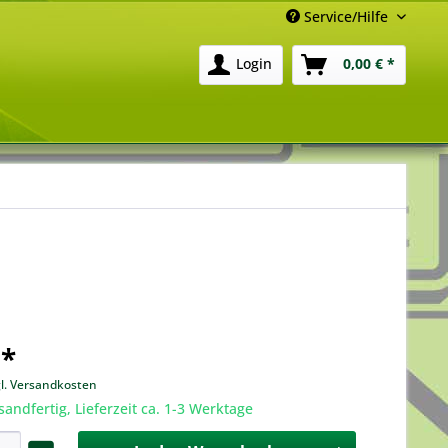
Service/Hilfe
Login
0,00 € *
 *
gl. Versandkosten
sandfertig, Lieferzeit ca. 1-3 Werktage