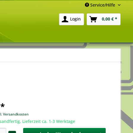
Service/Hilfe
Login
0,00 € *
 *
gl. Versandkosten
sandfertig, Lieferzeit ca. 1-3 Werktage