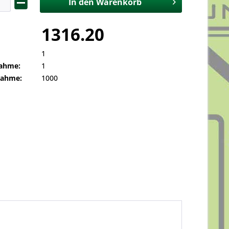
In den
Warenkorb
1316.20
1
ahme:
1
nahme:
1000