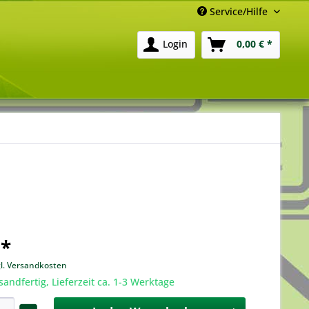
Service/Hilfe
Login
0,00 € *
 *
gl. Versandkosten
sandfertig, Lieferzeit ca. 1-3 Werktage