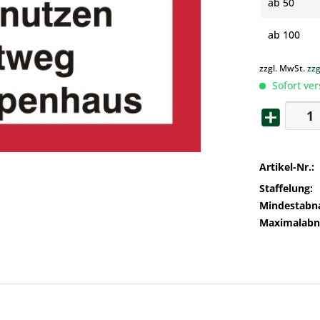
ab
50
ab
100
zzgl. MwSt.
zz
Sofort ver
Artikel-Nr.:
Staffelung:
Mindestabn
Maximalab